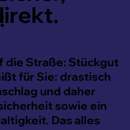
irekt.
:
uf die Straße: Stückgut
ißt für Sie: drastisch
mschlag und daher
icherheit sowie ein
ltigkeit. Das alles