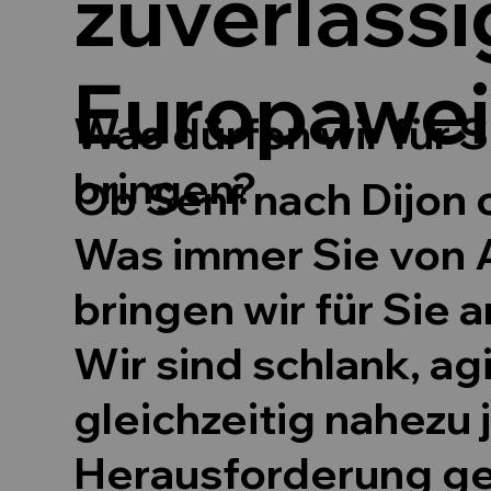
zuverlässi
Europawei
Was dürfen wir für S
bringen?
Ob Senf nach Dijon 
Was immer Sie von 
bringen wir für Sie a
Wir sind schlank, ag
gleichzeitig nahezu 
Herausforderung ge