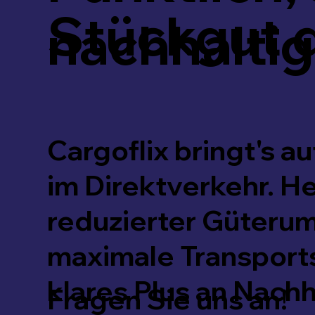
Stückgut d
nachhaltig
Cargoflix bringt's a
im Direktverkehr. He
reduzierter Güteru
maximale Transports
klares Plus an Nachha
Fragen Sie uns an!