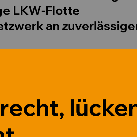
ige LKW-Flotte
etzwerk an zuverlässige
echt, lücken
t.