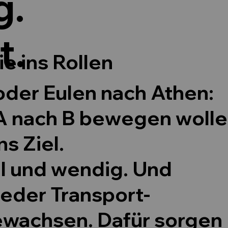
g.
t.
ie ins Rollen
oder Eulen nach Athen:
A nach B bewegen wolle
ns Ziel.
il und wendig. Und
jeder Transport-
wachsen. Dafür sorgen