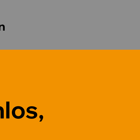
n
los,