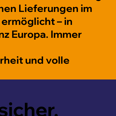
hnen Lieferungen im
ermöglicht – in
nz Europa. Immer
rheit und volle
sicher,