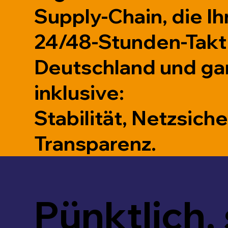
Supply-Chain, die I
24/48-Stunden-Takt 
Deutschland und ga
inklusive:
Stabilität, Netzsiche
Transparenz.
Pünktlich, 