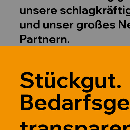
unsere schlagkräft
und unser großes N
Partnern.
Stückgut.
Bedarfsger
transparen