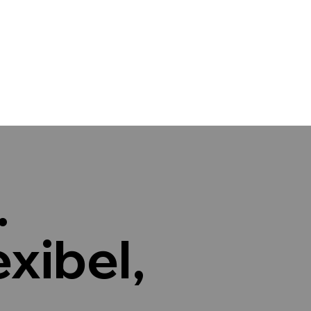
.
exibel,